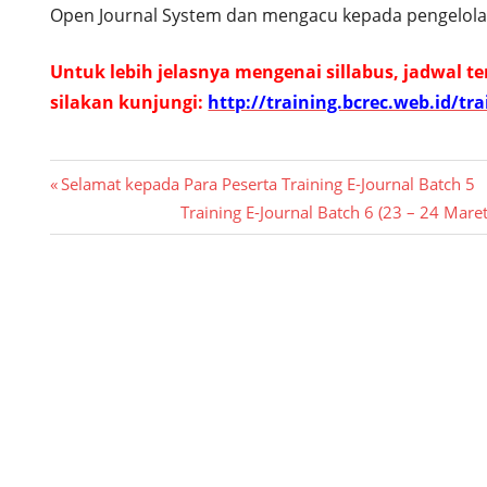
Open Journal System dan mengacu kepada pengelola
Untuk lebih jelasnya mengenai sillabus, jadwal te
silakan kunjungi:
http://training.bcrec.web.id/t
Post
Previous
Selamat kepada Para Peserta Training E-Journal Batch 5
Post:
Next
Training E-Journal Batch 6 (23 – 24 Mare
navigation
Post: