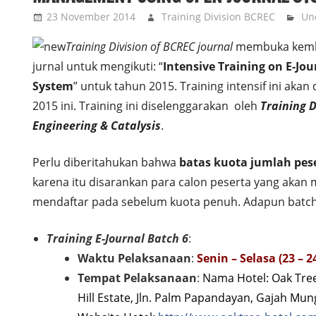
23 November 2014
Training Division BCREC
Un
Training Division of BCREC journal
membuka kemba
jurnal untuk mengikuti: “
Intensive Training on E-J
System
” untuk tahun 2015. Training intensif ini aka
2015 ini. Training ini diselenggarakan oleh
Training D
Engineering & Catalysis
.
Perlu diberitahukan bahwa
batas kuota jumlah pese
karena itu disarankan para calon peserta yang akan m
mendaftar pada
sebelum kuota penuh. Adapun batch
Training E-Journal Batch 6
:
Waktu Pelaksanaan
:
Senin – Selasa (23 – 
Tempat Pelaksanaan
:
Nama Hotel: Oak Tree
Hill Estate, Jln. Palm Papandayan, Gajah Mun