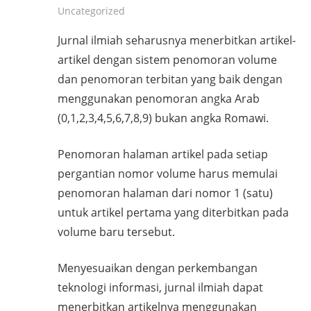
Uncategorized
(manajemen
tatakelola
Jurnal ilmiah seharusnya menerbitkan artikel-
ejournal
artikel dengan sistem penomoran volume
menggunakan
dan penomoran terbitan yang baik dengan
aplikasi
menggunakan penomoran angka Arab
OJS)
(0,1,2,3,4,5,6,7,8,9) bukan angka Romawi.
dan
Paket
Penomoran halaman artikel pada setiap
2
pergantian nomor volume harus memulai
(peningkatan
penomoran halaman dari nomor 1 (satu)
kualitas
substansi
untuk artikel pertama yang diterbitkan pada
artikel
volume baru tersebut.
ilmiah
jurnal).
Menyesuaikan dengan perkembangan
Training
teknologi informasi, jurnal ilmiah dapat
ini
menerbitkan artikelnya menggunakan