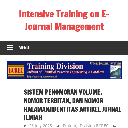
Skip
Intensive Training on E-
to
content
Journal Management
Training
manajemen
MENU
E-
Journal
menggunakan
platform
Open
Journal
SISTEM PENOMORAN VOLUME,
System
NOMOR TERBITAN, DAN NOMOR
(OJS)
HALAMAN/IDENTITAS ARTIKEL JURNAL
meliputi
ILMIAH
Paket
1
26 July 2025
Training Division BCREC