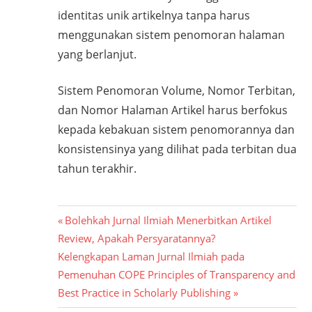
diselenggarakan
identitas unik artikelnya tanpa harus
oleh
menggunakan sistem penomoran halaman
Training
yang berlanjut.
Division
of
Sistem Penomoran Volume, Nomor Terbitan,
BCREC
dan Nomor Halaman Artikel harus berfokus
Group.
kepada kebakuan sistem penomorannya dan
konsistensinya yang dilihat pada terbitan dua
tahun terakhir.
Post
Previous
Bolehkah Jurnal Ilmiah Menerbitkan Artikel
Post:
Review, Apakah Persyaratannya?
navigation
Next
Kelengkapan Laman Jurnal Ilmiah pada
Post:
Pemenuhan COPE Principles of Transparency and
Best Practice in Scholarly Publishing